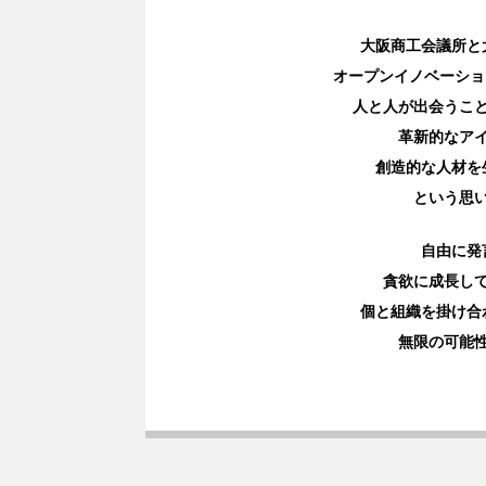
大阪商工会議所と
オープンイノベーション
人と人が出会うこ
革新的なア
創造的な人材を
という思
自由に発
貪欲に成長し
個と組織を掛け合
無限の可能