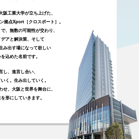
大阪工業大学が立ち上げた、
拠点Xport［クロスポート］。
とで、無数の可能性が交わり、
イデアと解決策、そして
生み出す場になって欲しい
いを込めた名前です。
言し、進言し合い、
ていく。生み出していく。
わせ、大阪と世界を舞台に、
性を形にしていきます。