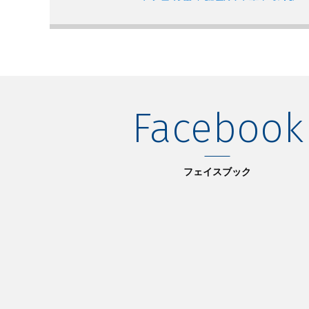
2026.06.01
NEW
【エントリー締切：8月7日（金）1
START UP KANSAI 2026」
2026.06.01
NEW
Event
6/29【Xport】 第37回 会
Facebook
2026.05.22
NEW
【受付中】大学発スタートアップ事業展開
ー説明会
フェイスブック