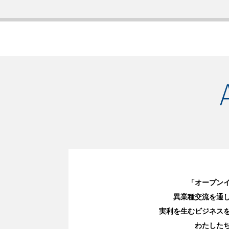
7:00必着】 大学発スタートアップ 事業展開支援プログラム「U
員情報交換会～あなたの会社、イノベーションの芽を摘んでない？
支援プログラム「U-START UP KANSAI 2026」 エン
「オープン
異業種交流を通
実利を生むビジネス
わたした